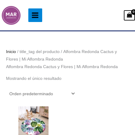
Ir
al
contenido
Inicio
/ title_tag del producto / Alfombra Redonda Cactus y
Flores | Mi Alfombra Redonda
Alfombra Redonda Cactus y Flores | Mi Alfombra Redonda
Mostrando el único resultado
Rango
de
precios:
desde
38.99€
hasta