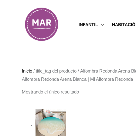
Ir
al
contenido
INFANTIL
HABITACIÓ
Inicio
/ title_tag del producto / Alfombra Redonda Arena 
Alfombra Redonda Arena Blanca | Mi Alfombra Redonda
Mostrando el único resultado
Rango
de
precios:
desde
38.99€