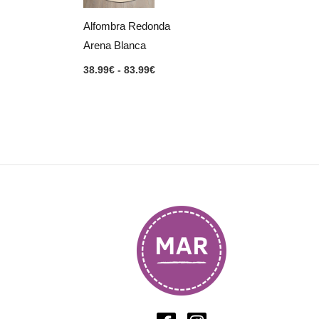
hasta
83.99€
Alfombra Redonda
Arena Blanca
38.99
€
-
83.99
€