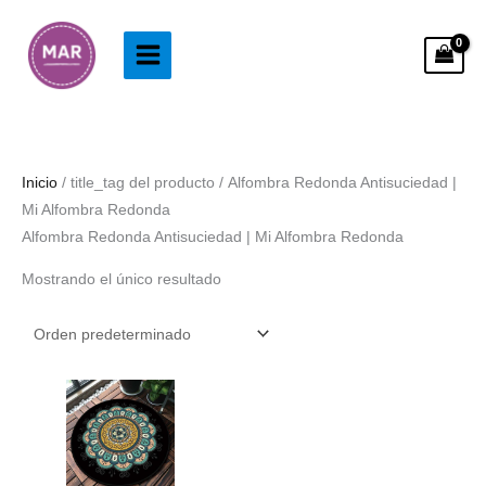
Ir
al
contenido
Inicio
/ title_tag del producto / Alfombra Redonda Antisuciedad |
Mi Alfombra Redonda
Alfombra Redonda Antisuciedad | Mi Alfombra Redonda
Mostrando el único resultado
Rango
de
precios:
desde
33.99€
hasta