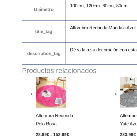
100cm
,
120cm
,
60cm
,
80cm
Diámetro
Alfombra Redonda Mandala Azul 
title_tag
Dé vida a su decoración con esta
description_tag
Productos relacionados
Rango
de
precios:
desde
28.99€
hasta
152.99€
Alfombra Redonda
Alfombr
Pelo Rosa
Yute Azu
28.99
€
-
152.99
€
283.99
€