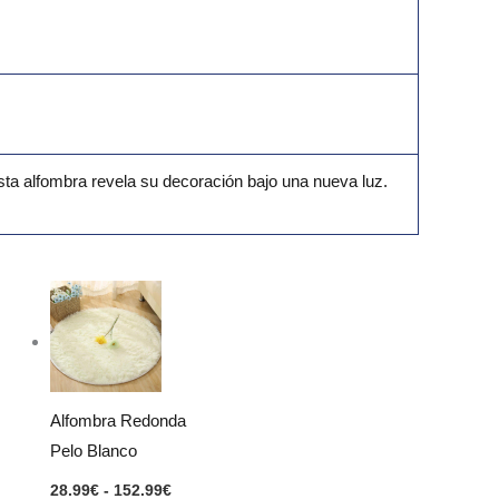
ta alfombra revela su decoración bajo una nueva luz.
Rango
de
precios:
desde
28.99€
hasta
152.99€
Alfombra Redonda
Pelo Blanco
28.99
€
-
152.99
€