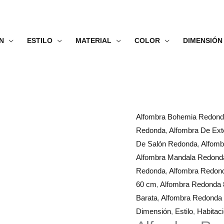
N
ESTILO
MATERIAL
COLOR
DIMENSIÓN
Alfombra
Rango
Alfombra Bohemia Redon
Redonda
de
Redonda
,
Alfombra De Ext
Mandala
precios:
De Salón Redonda
,
Alfomb
Azul
desde
Alfombra Mandala Redond
cantidad
38.99€
Redonda
,
Alfombra Redon
hasta
60 cm
,
Alfombra Redonda
83.99€
Barata
,
Alfombra Redonda M
Dimensión
,
Estilo
,
Habitac