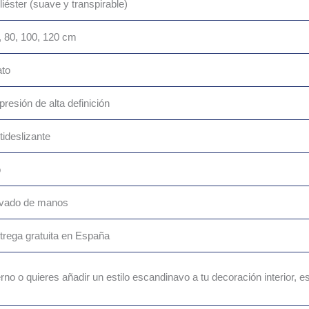
liéster (suave y transpirable)
, 80, 100, 120 cm
ato
presión de alta definición
tideslizante
o
vado de manos
trega gratuita en España
erno o quieres añadir un estilo escandinavo a tu decoración interior, e