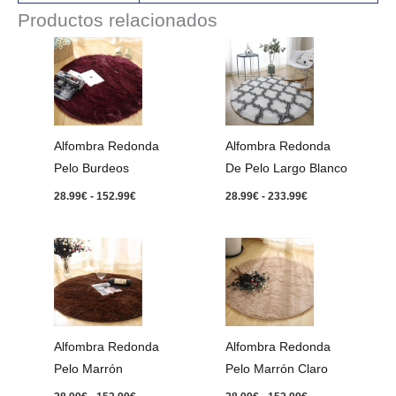
Productos relacionados
Rango
Rango
de
de
precios:
precios:
desde
desde
28.99€
28.99€
hasta
hasta
152.99€
233.99€
Alfombra Redonda
Alfombra Redonda
Pelo Burdeos
De Pelo Largo Blanco
28.99
€
-
152.99
€
28.99
€
-
233.99
€
Rango
Rango
de
de
precios:
precios:
desde
desde
28.99€
28.99€
hasta
hasta
152.99€
152.99€
Alfombra Redonda
Alfombra Redonda
Pelo Marrón
Pelo Marrón Claro