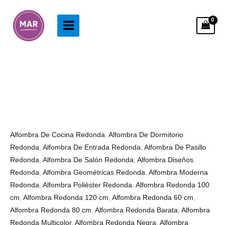
Ir
al
contenido
Alfombra
Rango
Redonda
de
Para
precios:
Salon
desde
cantidad
53.99€
Alfombra De Cocina Redonda
,
Alfombra De Dormitorio
hasta
Redonda
,
Alfombra De Entrada Redonda
,
Alfombra De Pasillo
83.99€
Redonda
,
Alfombra De Salón Redonda
,
Alfombra Diseños
Redonda
,
Alfombra Geométricas Redonda
,
Alfombra Moderna
Redonda
,
Alfombra Poliéster Redonda
,
Alfombra Redonda 100
cm
,
Alfombra Redonda 120 cm
,
Alfombra Redonda 60 cm
,
Alfombra Redonda 80 cm
,
Alfombra Redonda Barata
,
Alfombra
Redonda Multicolor
,
Alfombra Redonda Negra
,
Alfombra