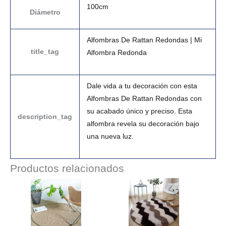
100cm
Diámetro
Alfombras De Rattan Redondas | Mi
title_tag
Alfombra Redonda
Dale vida a tu decoración con esta
Alfombras De Rattan Redondas con
su acabado único y preciso. Esta
description_tag
alfombra revela su decoración bajo
una nueva luz.
Productos relacionados
Rango
Rango
de
de
precios:
precios:
desde
desde
223.99€
28.99€
hasta
hasta