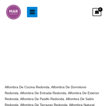
Ir
al
contenido
Alfombra
Redonda
De
Rattan
cantidad
Alfombra De Cocina Redonda
,
Alfombra De Dormitorio
Redonda
,
Alfombra De Entrada Redonda
,
Alfombra De Exterior
Redonda
,
Alfombra De Pasillo Redonda
,
Alfombra De Salón
Redonda
,
Alfombra De Terrazas Redonda
,
Alfombra Natural