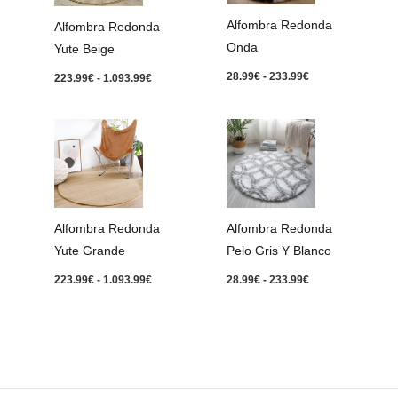
1.093.99€
233.99€
Alfombra Redonda
Alfombra Redonda
Onda
Yute Beige
28.99
€
-
233.99
€
223.99
€
-
1.093.99
€
Rango
Rango
de
de
precios:
precios:
desde
desde
223.99€
28.99€
hasta
hasta
1.093.99€
233.99€
Alfombra Redonda
Alfombra Redonda
Yute Grande
Pelo Gris Y Blanco
223.99
€
-
1.093.99
€
28.99
€
-
233.99
€