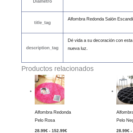
Diámetro
Alfombra Redonda Salón Escandi
title_tag
Dé vida a su decoración con esta
description_tag
nueva luz.
Productos relacionados
Rango
de
precios:
desde
28.99€
hasta
152.99€
Alfombra Redonda
Alfombr
Pelo Rosa
Pelo Neg
28.99
€
-
152.99
€
28.99
€
-