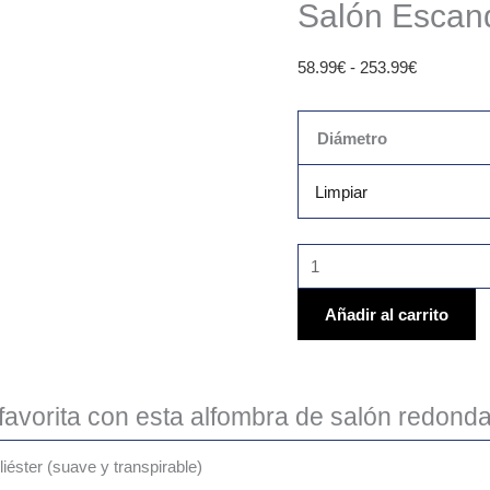
Salón Escan
58.99
€
-
253.99
€
Diámetro
Limpiar
Añadir al carrito
 favorita con esta alfombra de salón redond
liéster (suave y transpirable)