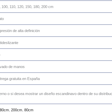
, 100, 110, 120, 150, 180, 200 cm
ato
presión de alta definición
tideslizante
o
vado de manos
trega gratuita en España
derno o si desea mostrar un diseño escandinavo dentro de su distribu
80cm
,
200cm
,
80cm