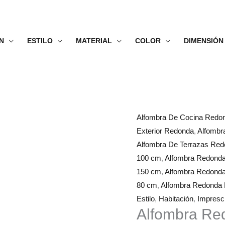
N
ESTILO
MATERIAL
COLOR
DIMENSIÓN
Alfombra
Rango
Alfombra De Cocina Redo
Redonda
de
Exterior Redonda
,
Alfombr
Salón
precios:
Alfombra De Terrazas Re
Escandinavo
desde
100 cm
,
Alfombra Redond
cantidad
58.99€
150 cm
,
Alfombra Redond
hasta
80 cm
,
Alfombra Redonda 
253.99€
Estilo
,
Habitación
,
Impresci
Alfombra Re