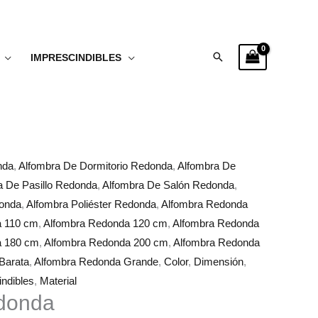
Buscar
IMPRESCINDIBLES
nda
,
Alfombra De Dormitorio Redonda
,
Alfombra De
a De Pasillo Redonda
,
Alfombra De Salón Redonda
,
donda
,
Alfombra Poliéster Redonda
,
Alfombra Redonda
a 110 cm
,
Alfombra Redonda 120 cm
,
Alfombra Redonda
a 180 cm
,
Alfombra Redonda 200 cm
,
Alfombra Redonda
Barata
,
Alfombra Redonda Grande
,
Color
,
Dimensión
,
ndibles
,
Material
donda