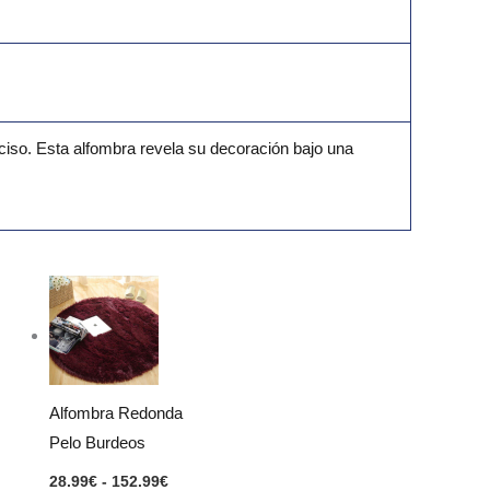
iso. Esta alfombra revela su decoración bajo una
Rango
de
precios:
desde
28.99€
hasta
152.99€
Alfombra Redonda
Pelo Burdeos
28.99
€
-
152.99
€