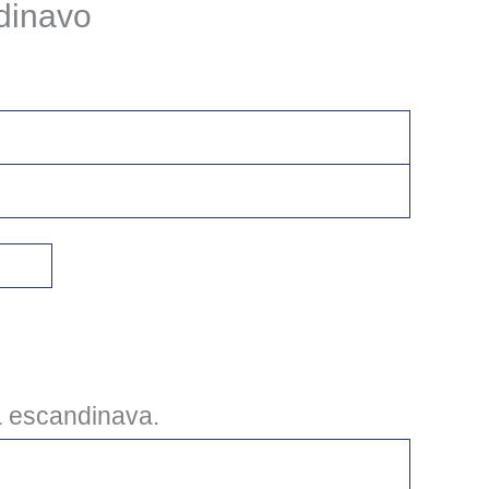
dinavo
a escandinava.