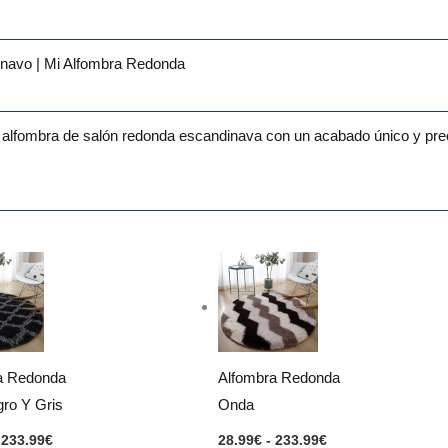
navo | Mi Alfombra Redonda
 alfombra de salón redonda escandinava con un acabado único y prec
Rango
Rango
de
de
precios:
precios:
desde
desde
28.99€
28.99€
hasta
hasta
233.99€
233.99€
a Redonda
Alfombra Redonda
ro Y Gris
Onda
233.99
€
28.99
€
-
233.99
€