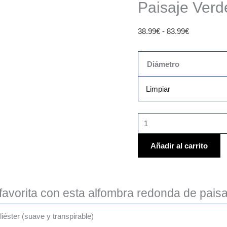
Paisaje Verd
38.99
€
-
83.99
€
Diámetro
Limpiar
Añadir al carrito
favorita con esta alfombra redonda de paisa
liéster (suave y transpirable)