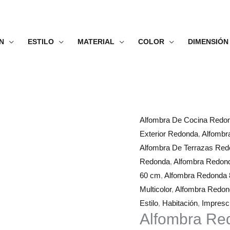
N
ESTILO
MATERIAL
COLOR
DIMENSIÓN
Alfombra
Rango
Alfombra De Cocina Redo
Redonda
de
Exterior Redonda
,
Alfombr
Paisaje
precios:
Alfombra De Terrazas Re
Verde
desde
Redonda
,
Alfombra Redon
cantidad
38.99€
60 cm
,
Alfombra Redonda
hasta
Multicolor
,
Alfombra Redo
83.99€
Estilo
,
Habitación
,
Impresci
Alfombra Re