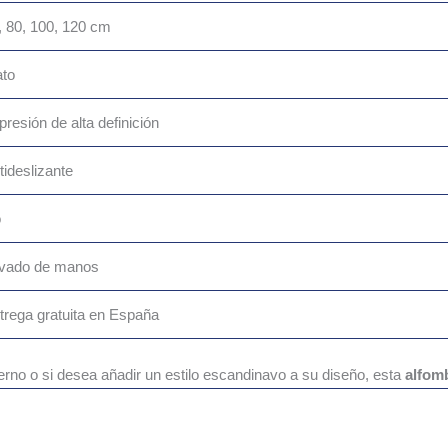
, 80, 100, 120 cm
ato
presión de alta definición
tideslizante
o
vado de manos
trega gratuita en España
derno o si desea añadir un estilo escandinavo a su diseño, esta
alfom