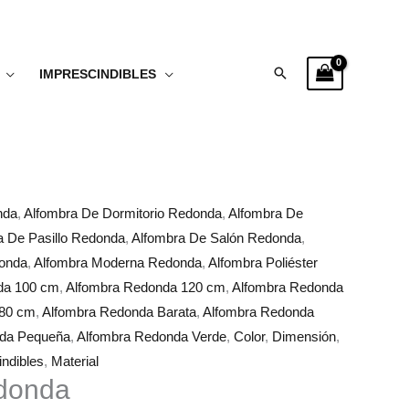
Buscar
IMPRESCINDIBLES
nda
,
Alfombra De Dormitorio Redonda
,
Alfombra De
a De Pasillo Redonda
,
Alfombra De Salón Redonda
,
donda
,
Alfombra Moderna Redonda
,
Alfombra Poliéster
da 100 cm
,
Alfombra Redonda 120 cm
,
Alfombra Redonda
 80 cm
,
Alfombra Redonda Barata
,
Alfombra Redonda
nda Pequeña
,
Alfombra Redonda Verde
,
Color
,
Dimensión
,
ndibles
,
Material
donda