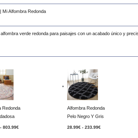
| Mi Alfombra Redonda
 alfombra verde redonda para paisajes con un acabado único y preci
Rango
Rango
de
de
precios:
precios:
desde
desde
283.99€
28.99€
hasta
hasta
803.99€
233.99€
Alfombra Redonda
a Redonda
Pelo Negro Y Gris
idadosa
28.99
€
-
233.99
€
-
803.99
€