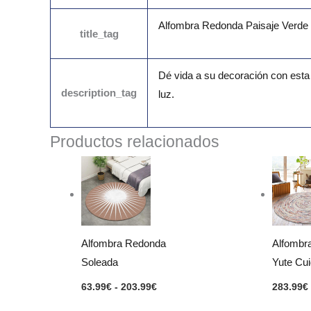
Alfombra Redonda Paisaje Verde 
title_tag
Dé vida a su decoración con esta
description_tag
luz.
Productos relacionados
Rango
de
precios:
desde
63.99€
hasta
203.99€
Alfombra Redonda
Alfombr
Soleada
Yute Cu
63.99
€
-
203.99
€
283.99
€