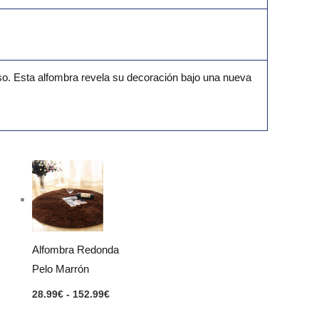
so. Esta alfombra revela su decoración bajo una nueva
Rango
de
precios:
desde
28.99€
hasta
152.99€
Alfombra Redonda
Pelo Marrón
28.99
€
-
152.99
€