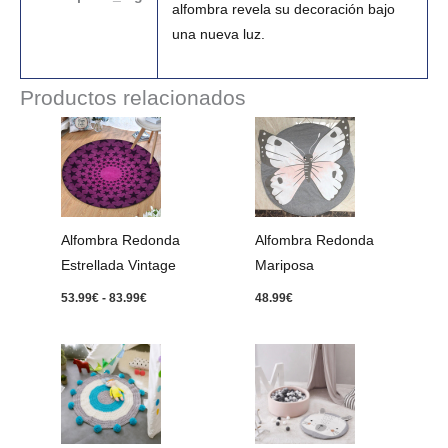
alfombra revela su decoración bajo
una nueva luz.
Productos relacionados
Rango
de
precios:
desde
53.99€
hasta
83.99€
Alfombra Redonda
Alfombra Redonda
Estrellada Vintage
Mariposa
53.99
€
-
83.99
€
48.99
€