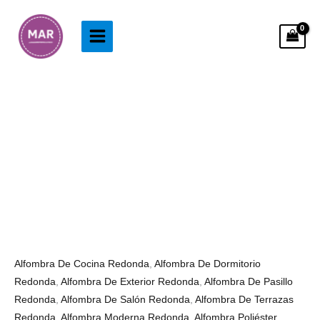
Ir
al
contenido
Alfombra
Rango
Redonda
de
Oso
precios:
cantidad
desde
33.99€
hasta
153.99€
Alfombra De Cocina Redonda
,
Alfombra De Dormitorio
Redonda
,
Alfombra De Exterior Redonda
,
Alfombra De Pasillo
Redonda
,
Alfombra De Salón Redonda
,
Alfombra De Terrazas
Redonda
,
Alfombra Moderna Redonda
,
Alfombra Poliéster