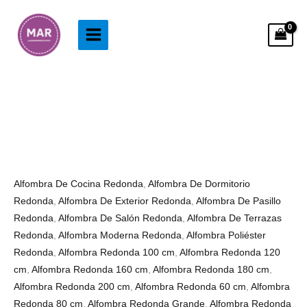
Ir
al
contenido
Alfombra
Rango
Redonda
de
Melocotón
precios:
cantidad
desde
78.99€
Alfombra De Cocina Redonda
,
Alfombra De Dormitorio
hasta
Redonda
,
Alfombra De Exterior Redonda
,
Alfombra De Pasillo
303.99€
Redonda
,
Alfombra De Salón Redonda
,
Alfombra De Terrazas
Redonda
,
Alfombra Moderna Redonda
,
Alfombra Poliéster
Redonda
,
Alfombra Redonda 100 cm
,
Alfombra Redonda 120
cm
,
Alfombra Redonda 160 cm
,
Alfombra Redonda 180 cm
,
Alfombra Redonda 200 cm
,
Alfombra Redonda 60 cm
,
Alfombra
Redonda 80 cm
,
Alfombra Redonda Grande
,
Alfombra Redonda