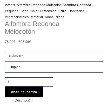
Infantil
,
Alfombra Redonda Multicolor
,
Alfombra Redonda
Pequeña
,
Bebé
,
Color
,
Dimensión
,
Estilo
,
Habitación
,
Imprescindibles
,
Material
,
Niñas
,
Niños
Alfombra Redonda
Melocotón
78.99
€
-
303.99
€
Diámetro
Limpiar
Añadir al carrito
Descripción