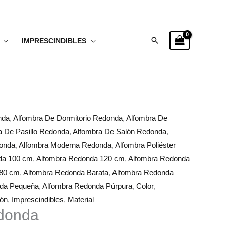
Buscar
IMPRESCINDIBLES
nda
,
Alfombra De Dormitorio Redonda
,
Alfombra De
a De Pasillo Redonda
,
Alfombra De Salón Redonda
,
donda
,
Alfombra Moderna Redonda
,
Alfombra Poliéster
da 100 cm
,
Alfombra Redonda 120 cm
,
Alfombra Redonda
 80 cm
,
Alfombra Redonda Barata
,
Alfombra Redonda
nda Pequeña
,
Alfombra Redonda Púrpura
,
Color
,
ión
,
Imprescindibles
,
Material
donda