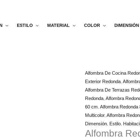
N
ESTILO
MATERIAL
COLOR
DIMENSIÓN
Alfombra
Rango
Alfombra De Cocina Redo
Redonda
de
Exterior Redonda
,
Alfombr
Jardín
precios:
Alfombra De Terrazas Re
de
desde
Redonda
,
Alfombra Redon
Flores
38.99€
60 cm
,
Alfombra Redonda
cantidad
hasta
Multicolor
,
Alfombra Redo
83.99€
Dimensión
,
Estilo
,
Habitac
Alfombra Re