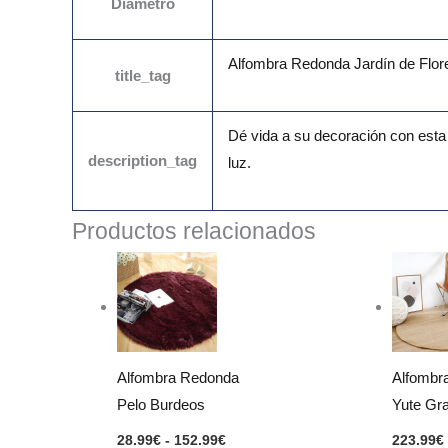
Diámetro
Alfombra Redonda Jardín de Flor
title_tag
Dé vida a su decoración con esta
description_tag
luz.
Productos relacionados
Rango
de
precios:
desde
28.99€
hasta
152.99€
Alfombra Redonda
Alfombr
Pelo Burdeos
Yute Gr
28.99
€
-
152.99
€
223.99
€