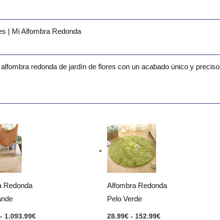
es | Mi Alfombra Redonda
 alfombra redonda de jardín de flores con un acabado único y precis
Rango
Rango
de
de
precios:
precios:
desde
desde
223.99€
28.99€
hasta
hasta
1.093.99€
152.99€
a Redonda
Alfombra Redonda
ande
Pelo Verde
-
1.093.99
€
28.99
€
-
152.99
€