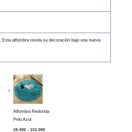
o. Esta alfombra revela su decoración bajo una nueva
Rango
de
precios:
desde
28.99€
hasta
152.99€
Alfombra Redonda
Pelo Azul
28.99
€
-
152.99
€