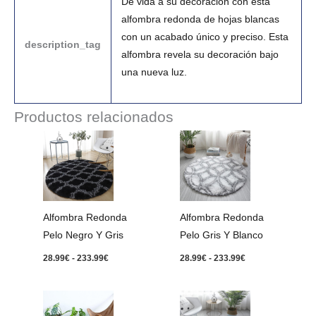
Dé vida a su decoración con esta
alfombra redonda de hojas blancas
con un acabado único y preciso. Esta
description_tag
alfombra revela su decoración bajo
una nueva luz.
Productos relacionados
Rango
Rango
de
de
precios:
precios:
desde
desde
28.99€
28.99€
hasta
hasta
233.99€
233.99€
Alfombra Redonda
Alfombra Redonda
Pelo Negro Y Gris
Pelo Gris Y Blanco
28.99
€
-
233.99
€
28.99
€
-
233.99
€
Rango
Rango
de
de