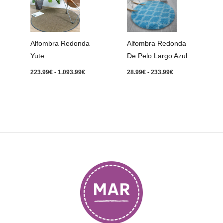
precios:
precios:
desde
desde
223.99€
28.99€
hasta
hasta
1.093.99€
233.99€
Alfombra Redonda
Alfombra Redonda
Yute
De Pelo Largo Azul
223.99
€
-
1.093.99
€
28.99
€
-
233.99
€