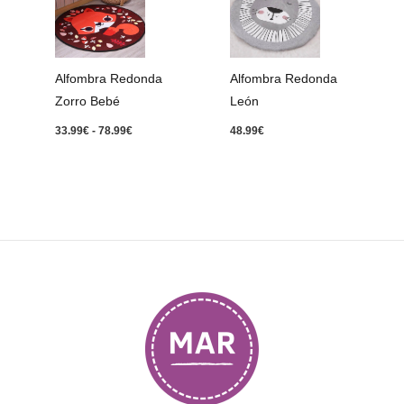
precios:
desde
33.99€
hasta
78.99€
Alfombra Redonda
Alfombra Redonda
Zorro Bebé
León
33.99
€
-
78.99
€
48.99
€