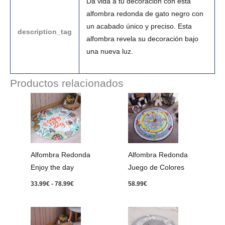
Da vida a tu decoración con esta
alfombra redonda de gato negro con
un acabado único y preciso. Esta
description_tag
alfombra revela su decoración bajo
una nueva luz.
Productos relacionados
Rango
de
precios:
desde
33.99€
hasta
78.99€
Alfombra Redonda
Alfombra Redonda
Enjoy the day
Juego de Colores
33.99
€
-
78.99
€
58.99
€
Rango
de