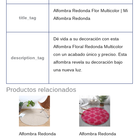
Alfombra Redonda Flor Multicolor | Mi
title_tag
Alfombra Redonda
Dé vida a su decoración con esta
Alfombra Floral Redonda Multicolor
con un acabado único y preciso. Esta
description_tag
alfombra revela su decoración bajo
una nueva luz.
Productos relacionados
Rango
Rango
de
de
precios:
precios:
desde
desde
223.99€
28.99€
hasta
hasta
1.093.99€
233.99€
Alfombra Redonda
Alfombra Redonda