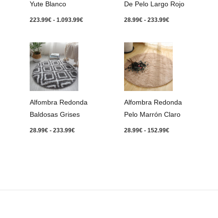
De Pelo Largo Rojo
Yute Blanco
28.99
€
-
233.99
€
223.99
€
-
1.093.99
€
Rango
Rango
de
de
precios:
precios:
desde
desde
28.99€
28.99€
hasta
hasta
233.99€
152.99€
Alfombra Redonda
Alfombra Redonda
Baldosas Grises
Pelo Marrón Claro
28.99
€
-
233.99
€
28.99
€
-
152.99
€