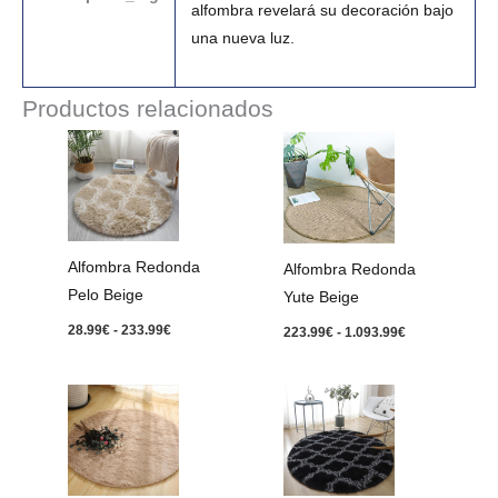
alfombra revelará su decoración bajo
una nueva luz.
Productos relacionados
Rango
Rango
de
de
precios:
precios:
desde
desde
28.99€
223.99€
hasta
hasta
233.99€
1.093.99€
Alfombra Redonda
Alfombra Redonda
Pelo Beige
Yute Beige
28.99
€
-
233.99
€
223.99
€
-
1.093.99
€
Rango
Rango
de
de
precios:
precios:
desde
desde
28.99€
28.99€
hasta
hasta