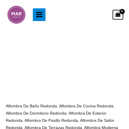
Ir
al
contenido
Alfombra
Rango
Redonda
de
Flor
precios:
de
desde
Loto
33.99€
cantidad
hasta
88.99€
Alfombra De Baño Redonda
,
Alfombra De Cocina Redonda
,
Alfombra De Dormitorio Redonda
,
Alfombra De Exterior
Redonda
,
Alfombra De Pasillo Redonda
,
Alfombra De Salón
Redonda
,
Alfombra De Terrazas Redonda
,
Alfombra Moderna