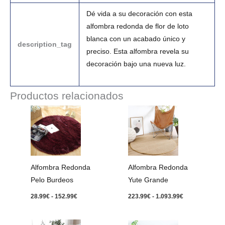
Dé vida a su decoración con esta
alfombra redonda de flor de loto
blanca con un acabado único y
description_tag
preciso. Esta alfombra revela su
decoración bajo una nueva luz.
Productos relacionados
Rango
Rango
de
de
precios:
precios:
desde
desde
28.99€
223.99€
hasta
hasta
152.99€
1.093.99€
Alfombra Redonda
Alfombra Redonda
Pelo Burdeos
Yute Grande
28.99
€
-
152.99
€
223.99
€
-
1.093.99
€
Rango
Rango