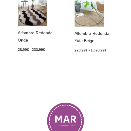
de
de
precios:
precios:
desde
desde
28.99€
223.99€
hasta
hasta
233.99€
1.093.99€
Alfombra Redonda
Alfombra Redonda
Onda
Yute Beige
28.99
€
-
233.99
€
223.99
€
-
1.093.99
€