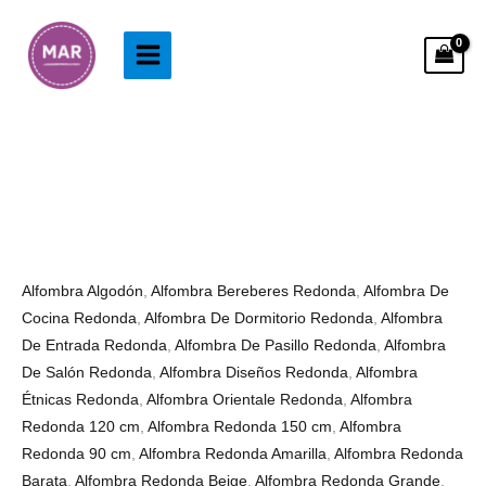
Ir
al
contenido
Alfombra
Rango
Redonda
de
Diseño
precios:
Bereber
desde
cantidad
48.99€
Alfombra Algodón
,
Alfombra Bereberes Redonda
,
Alfombra De
hasta
Cocina Redonda
,
Alfombra De Dormitorio Redonda
,
Alfombra
123.99€
De Entrada Redonda
,
Alfombra De Pasillo Redonda
,
Alfombra
De Salón Redonda
,
Alfombra Diseños Redonda
,
Alfombra
Étnicas Redonda
,
Alfombra Orientale Redonda
,
Alfombra
Redonda 120 cm
,
Alfombra Redonda 150 cm
,
Alfombra
Redonda 90 cm
,
Alfombra Redonda Amarilla
,
Alfombra Redonda
Barata
,
Alfombra Redonda Beige
,
Alfombra Redonda Grande
,