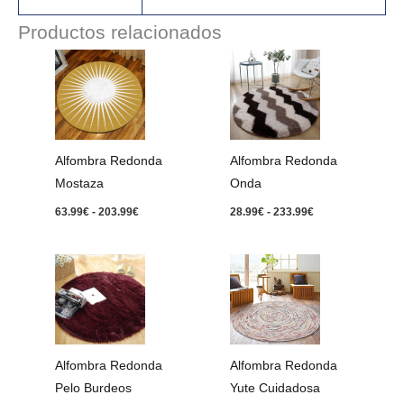
Productos relacionados
Rango
Rango
de
de
precios:
precios:
desde
desde
63.99€
28.99€
hasta
hasta
203.99€
233.99€
Alfombra Redonda
Alfombra Redonda
Mostaza
Onda
63.99
€
-
203.99
€
28.99
€
-
233.99
€
Rango
Rango
de
de
precios:
precios:
desde
desde
28.99€
283.99€
hasta
hasta
152.99€
803.99€
Alfombra Redonda
Alfombra Redonda
Pelo Burdeos
Yute Cuidadosa