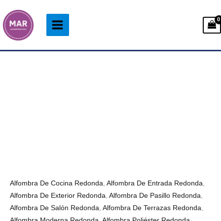
Ir
al
contenido
Alfombra
Rango
Redonda
de
Constelación
precios:
de
desde
Peces
33.99€
cantidad
hasta
93.99€
Alfombra De Cocina Redonda
,
Alfombra De Entrada Redonda
,
Alfombra De Exterior Redonda
,
Alfombra De Pasillo Redonda
,
Alfombra De Salón Redonda
,
Alfombra De Terrazas Redonda
,
Alfombra Moderna Redonda
,
Alfombra Poliéster Redonda
,