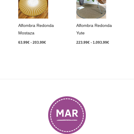
precios:
precios:
desde
desde
63.99€
223.99€
hasta
hasta
203.99€
1.093.99€
Alfombra Redonda
Alfombra Redonda
Mostaza
Yute
63.99
€
-
203.99
€
223.99
€
-
1.093.99
€