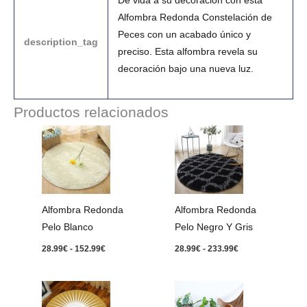
Dé vida a su decoración con esta
Alfombra Redonda Constelación de
Peces con un acabado único y
description_tag
preciso. Esta alfombra revela su
decoración bajo una nueva luz.
Productos relacionados
Rango
Rango
de
de
precios:
precios:
desde
desde
28.99€
28.99€
hasta
hasta
152.99€
233.99€
Alfombra Redonda
Alfombra Redonda
Pelo Blanco
Pelo Negro Y Gris
28.99
€
-
152.99
€
28.99
€
-
233.99
€
Rango
Rango
de
de