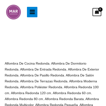
Ir
al
contenido
Alfombra
Rango
Redonda
de
Cactus
precios:
de
desde
Colores
43.99€
Alfombra De Cocina Redonda
,
Alfombra De Dormitorio
cantidad
hasta
Redonda
,
Alfombra De Entrada Redonda
,
Alfombra De Exterior
88.99€
Redonda
,
Alfombra De Pasillo Redonda
,
Alfombra De Salón
Redonda
,
Alfombra De Terrazas Redonda
,
Alfombra Moderna
Redonda
,
Alfombra Poliéster Redonda
,
Alfombra Redonda 100
cm
,
Alfombra Redonda 120 cm
,
Alfombra Redonda 60 cm
,
Alfombra Redonda 80 cm
,
Alfombra Redonda Barata
,
Alfombra
Redonda Multicolor
,
Alfombra Redonda Pequeña
,
Alfombra