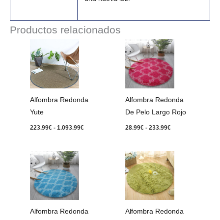
Productos relacionados
Rango
Rango
de
de
precios:
precios:
desde
desde
223.99€
28.99€
hasta
hasta
1.093.99€
233.99€
Alfombra Redonda
Alfombra Redonda
Yute
De Pelo Largo Rojo
223.99
€
-
1.093.99
€
28.99
€
-
233.99
€
Rango
Rango
de
de
precios:
precios:
desde
desde
28.99€
28.99€
hasta
hasta
233.99€
152.99€
Alfombra Redonda
Alfombra Redonda