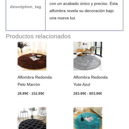
con un acabado único y preciso. Esta
description_tag
alfombra revela su decoración bajo
una nueva luz.
Productos relacionados
Rango
Rango
de
de
precios:
precios:
desde
desde
28.99€
283.99€
hasta
hasta
152.99€
803.99€
Alfombra Redonda
Alfombra Redonda
Pelo Marrón
Yute Azul
28.99
€
-
152.99
€
283.99
€
-
803.99
€
Rango
Rango
de
de
precios:
precios:
desde
desde
28.99€
28.99€