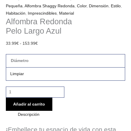
Pequeña
,
Alfombra Shaggy Redonda
,
Color
,
Dimensión
,
Estilo
,
Habitación
,
Imprescindibles
,
Material
Alfombra Redonda
Pelo Largo Azul
33.99
€
-
153.99
€
Diámetro
Limpiar
Añadir al carrito
Descripción
¡
Embellece tu espacio de vida con esta