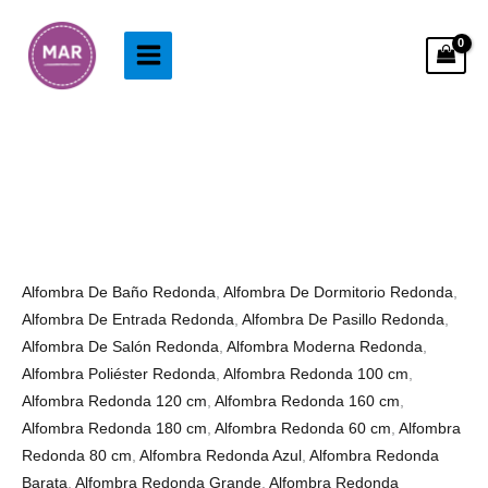
Ir
al
contenido
Alfombra
Rango
Redonda
de
Pelo
precios:
Largo
desde
Azul
33.99€
Alfombra De Baño Redonda
,
Alfombra De Dormitorio Redonda
,
cantidad
hasta
Alfombra De Entrada Redonda
,
Alfombra De Pasillo Redonda
,
153.99€
Alfombra De Salón Redonda
,
Alfombra Moderna Redonda
,
Alfombra Poliéster Redonda
,
Alfombra Redonda 100 cm
,
Alfombra Redonda 120 cm
,
Alfombra Redonda 160 cm
,
Alfombra Redonda 180 cm
,
Alfombra Redonda 60 cm
,
Alfombra
Redonda 80 cm
,
Alfombra Redonda Azul
,
Alfombra Redonda
Barata
,
Alfombra Redonda Grande
,
Alfombra Redonda