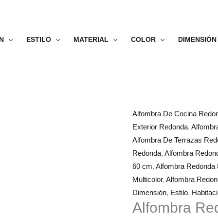
N
ESTILO
MATERIAL
COLOR
DIMENSIÓN
Alfombra
Rango
Alfombra De Cocina Redo
Redonda
de
Exterior Redonda
,
Alfombr
Relojes
precios:
Alfombra De Terrazas Re
del
desde
Redonda
,
Alfombra Redon
Mundo
28.99€
60 cm
,
Alfombra Redonda
cantidad
hasta
Multicolor
,
Alfombra Redo
119.99€
Dimensión
,
Estilo
,
Habitac
Alfombra Re