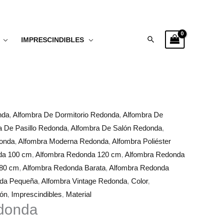
Buscar
IMPRESCINDIBLES
nda
,
Alfombra De Dormitorio Redonda
,
Alfombra De
a De Pasillo Redonda
,
Alfombra De Salón Redonda
,
donda
,
Alfombra Moderna Redonda
,
Alfombra Poliéster
da 100 cm
,
Alfombra Redonda 120 cm
,
Alfombra Redonda
 80 cm
,
Alfombra Redonda Barata
,
Alfombra Redonda
nda Pequeña
,
Alfombra Vintage Redonda
,
Color
,
ión
,
Imprescindibles
,
Material
donda