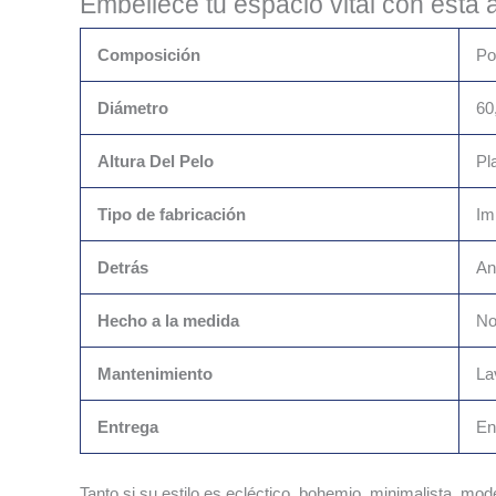
Embellece tu espacio vital con esta
Composición
Po
Diámetro
60
Altura Del Pelo
Pl
Tipo de fabricación
Im
Detrás
An
Hecho a la medida
N
Mantenimiento
La
Entrega
En
Tanto si su estilo es ecléctico, bohemio, minimalista, mo