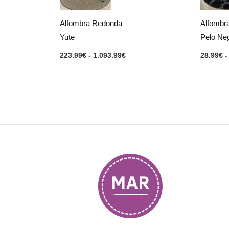
hasta
1.093.99€
Alfombra Redonda
Alfombr
Yute
Pelo Neg
223.99
€
-
1.093.99
€
28.99
€
-