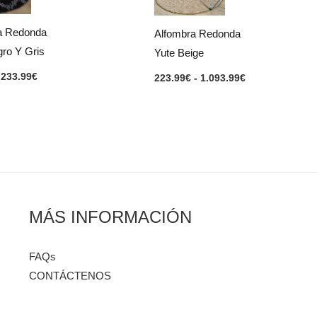
hasta
hasta
233.99€
1.093.99€
a Redonda
Alfombra Redonda
ro Y Gris
Yute Beige
233.99
€
223.99
€
-
1.093.99
€
MÁS INFORMACIÓN
FAQs
CONTÁCTENOS