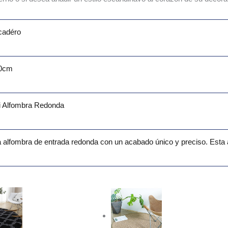
cadéro
0cm
Mi Alfombra Redonda
 alfombra de entrada redonda con un acabado único y preciso. Esta 
Rango
Rango
de
de
precios:
precios:
desde
desde
28.99€
223.99€