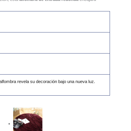
alfombra revela su decoración bajo una nueva luz.
Rango
de
precios:
desde
28.99€