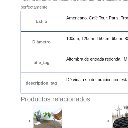
perfectamente.
Americano
,
Café Tour
,
Paris
,
Tro
Estilo
100cm
,
120cm
,
150cm
,
60cm
,
8
Diámetro
Alfombra de entrada redonda | 
title_tag
Dé vida a su decoración con esta
description_tag
Productos relacionados
Rango
de
precios:
desde
223.99€