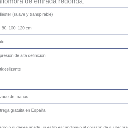
 alfombra de entrada redonda.
liéster (suave y transpirable)
, 80, 100, 120 cm
ato
presión de alta definición
tideslizante
o
vado de manos
trega gratuita en España
derno o si desea añadir un estilo escandinavo al corazón de su decor