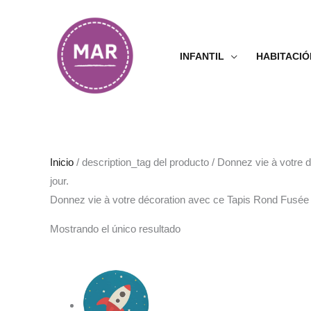
Ir
al
contenido
INFANTIL
HABITACIÓ
Inicio
/ description_tag del producto / Donnez vie à votre 
jour.
Donnez vie à votre décoration avec ce Tapis Rond Fusée do
Mostrando el único resultado
Rango
de
precios:
desde