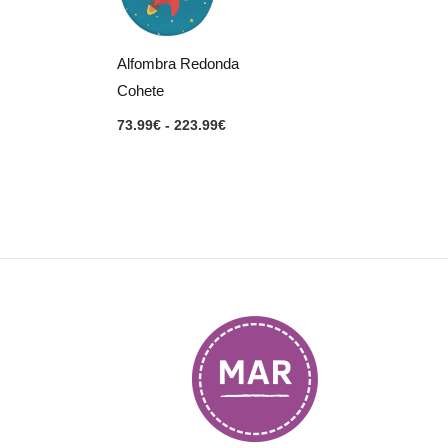
73.99€
hasta
223.99€
Alfombra Redonda
Cohete
73.99
€
-
223.99
€