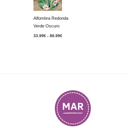
33.99€
hasta
88.99€
Alfombra Redonda
Verde Oscuro
33.99
€
-
88.99
€