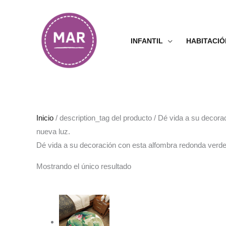
Ir
al
contenido
INFANTIL
HABITACIÓ
Inicio
/ description_tag del producto / Dé vida a su decor
nueva luz.
Dé vida a su decoración con esta alfombra redonda verde
Mostrando el único resultado
Rango
de
precios:
desde