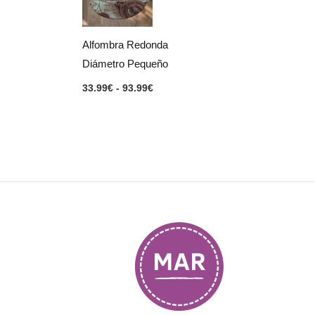
33.99€
hasta
93.99€
Alfombra Redonda
Diámetro Pequeño
33.99
€
-
93.99
€