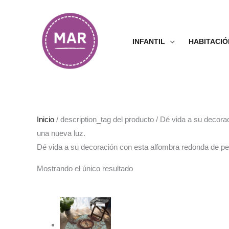
Ir
al
contenido
INFANTIL
HABITACIÓ
Inicio
/ description_tag del producto / Dé vida a su decor
una nueva luz.
Dé vida a su decoración con esta alfombra redonda de pe
Mostrando el único resultado
Rango
de
precios:
desde