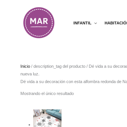
Ir
al
contenido
INFANTIL
HABITACIÓ
Inicio
/ description_tag del producto / Dé vida a su decor
nueva luz.
Dé vida a su decoración con esta alfombra redonda de Na
Mostrando el único resultado
Rango
de
precios:
desde