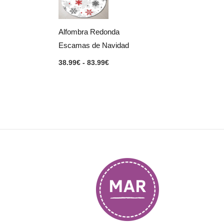
38.99€
hasta
83.99€
Alfombra Redonda
Escamas de Navidad
38.99
€
-
83.99
€