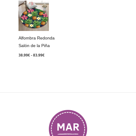
Rango
de
precios:
desde
38.99€
hasta
83.99€
Alfombra Redonda
Salón de la Piña
38.99
€
-
83.99
€