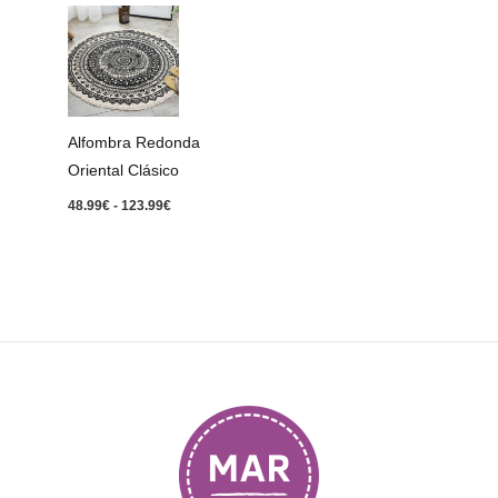
Rango
de
precios:
desde
48.99€
hasta
123.99€
Alfombra Redonda
Oriental Clásico
48.99
€
-
123.99
€