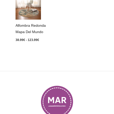
precios:
desde
38.99€
hasta
123.99€
Alfombra Redonda
Mapa Del Mundo
38.99
€
-
123.99
€