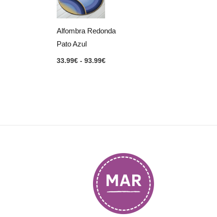
33.99€
hasta
93.99€
Alfombra Redonda
Pato Azul
33.99
€
-
93.99
€