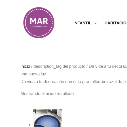
Ir
al
contenido
INFANTIL
HABITACIÓ
Inicio
/ description_tag del producto / Da vida a tu decor
una nueva luz.
Da vida a tu decoración con esta gran alfombra azul de p
Mostrando el único resultado
Rango
de
precios:
desde